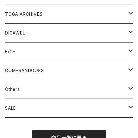
tops
outer
TOGA ARCHIVES
pants
tops
TOGA VIRILIS
DIGAWEL
outer
accessory
pants
TOGA TOO
outer
F/CE.
tops
outer
accessory
TOGA×SUICOKE
tops
outer
COMESANDGOES
pants
tops
bag
TOGA×SUBU
pants
tops
cap
Others
pants
shoes
TOGA×UMBRO
accessory
pants
knit
Champion (TTA、MADE IN USA)
SALE
accessory
TTA
TOGA × NTS
accessory
hat
Hanes
SHINYAKOZUKA
商品一覧に戻る