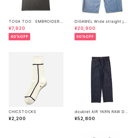
TOGA TOO EMBROIDERY
DIGAWEL Wide straight jea
T-SHIRT
ns
¥7,920
¥20,900
40%OFF
50%OFF
CHICSTOCKS
doublet AIR YARN RAW DE
NIM PANTS
¥2,200
¥52,800