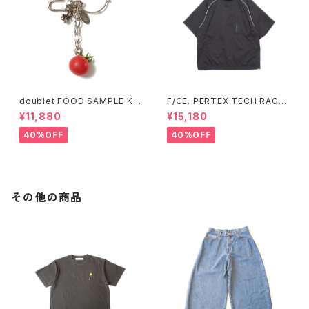
doublet FOOD SAMPLE KE
F/CE. PERTEX TECH RAGL
Y CHAIN TOMATO (Silver)
AN TEE (Sax、Black)
¥11,880
¥15,180
40%OFF
40%OFF
その他の商品