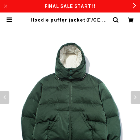
FINAL SALE START !!
Hoodie puffer jacket（F/CE.×D
IGAWEL) | CONSTRUCT1