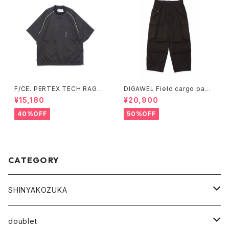
F/CE. PERTEX TECH RAGL
DIGAWEL Field cargo pant
AN TEE (Sax、Black)
s (garment dye)
¥15,180
¥20,900
40%OFF
50%OFF
CATEGORY
SHINYAKOZUKA
outer
doublet