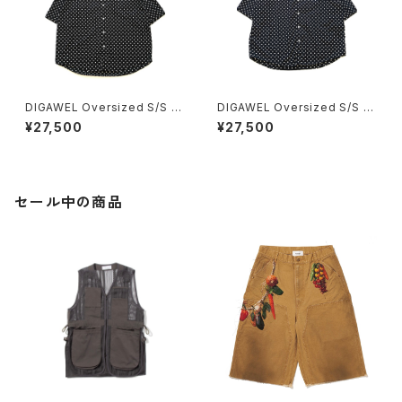
DIGAWEL Oversized S/S s
DIGAWEL Oversized S/S s
hirt (dot) Black
hirt (dot) Navy
¥27,500
¥27,500
セール中の商品