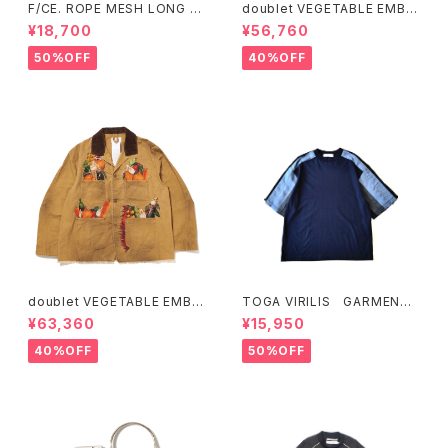
F/CE. ROPE MESH LONG V
doublet VEGETABLE EMBR
EST (Ecru、Charcoal)
OIDERY CUT-OFF PANTS
¥18,700
¥56,760
50%OFF
40%OFF
doublet VEGETABLE EMBR
TOGA VIRILIS GARMENT
OIDERY WORK JACKET
DYE T-SHIRT (Green、Nav
¥63,360
¥15,950
y)
40%OFF
50%OFF