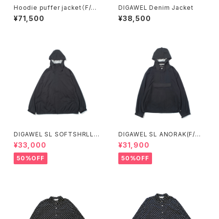
Hoodie puffer jacket（F/C
DIGAWEL Denim Jacket
E.×DIGAWEL)
¥71,500
¥38,500
DIGAWEL SL SOFTSHRLL J
DIGAWEL SL ANORAK(F/C
ACKET(F/CE.×DIGAWEL)
E.×DIGAWEL) (Blue、Black)
¥33,000
¥31,900
50%OFF
50%OFF