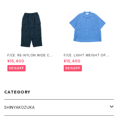
F/CE. RE-NYLON WIDE CAR
F/CE. LIGHT WEIGHT OPEN
GO TROUSERS
COLLAR SHIRT (Blue 、Char
¥15,400
¥15,400
coal )
50%OFF
50%OFF
CATEGORY
SHINYAKOZUKA