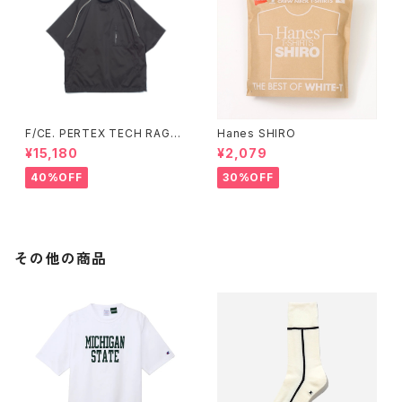
F/CE. PERTEX TECH RAGL
Hanes SHIRO
AN TEE (Sax、Black)
¥15,180
¥2,079
40%OFF
30%OFF
その他の商品