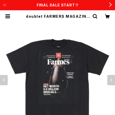
FINAL SALE START !!
doublet FARMERS MAGAZINE
COVER T-SHIRT | CONSTRUC
T1