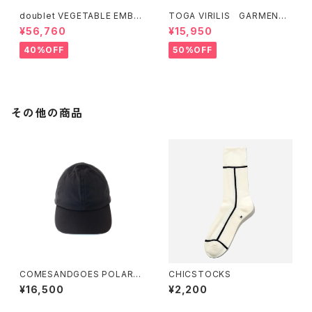
doublet VEGETABLE EMBR
TOGA VIRILIS GARMENT
OIDERY CUT-OFF PANTS
DYE T-SHIRT (Green、Nav
¥56,760
¥15,950
y)
40%OFF
50%OFF
その他の商品
COMESANDGOES POLART
CHICSTOCKS
EC CAP
¥16,500
¥2,200