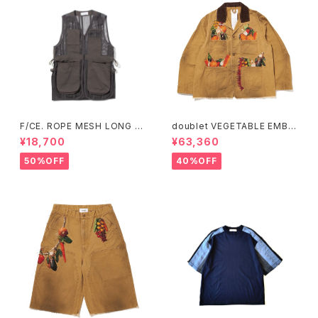
F/CE. ROPE MESH LONG V
doublet VEGETABLE EMBR
EST (Ecru、Charcoal)
OIDERY WORK JACKET
¥18,700
¥63,360
50%OFF
40%OFF