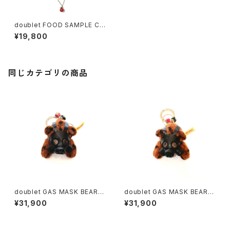
doublet FOOD SAMPLE CH
AIN NECKLACE TOMATO
¥19,800
(Silver)
同じカテゴリの商品
doublet GAS MASK BEAR K
doublet GAS MASK BEAR K
EY RING (Silver)
EY RING (Gold)
¥31,900
¥31,900