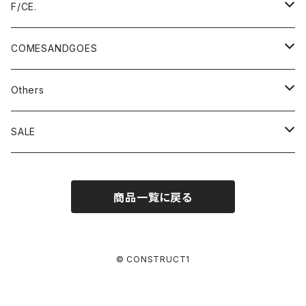
outer
accessory
pants
TOGA TOO
outer
F/CE.
tops
outer
accessory
TOGA×SUICOKE
tops
outer
COMESANDGOES
pants
tops
bag
TOGA×SUBU
pants
tops
cap
Others
pants
shoes
TOGA×UMBRO
accessory
pants
knit
Champion (TTA、MADE IN USA)
SALE
accessory
TTA
TOGA × NTS
accessory
hat
Hanes
SHINYAKOZUKA
商品一覧に戻る
bag
MADE IN USA
bag
accessory
CHICSTOCKS
doublet
TOGA ARCHIVES
© CONSTRUCT1
DIGAWEL