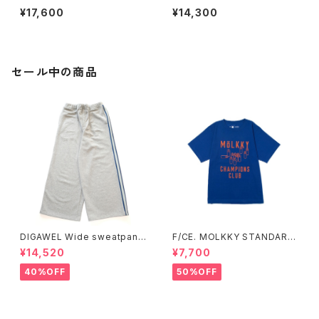
BRACELET (Gold)
ATER BOTTLE / MEDIUM
¥17,600
¥14,300
セール中の商品
DIGAWEL Wide sweatpant
F/CE. MOLKKY STANDARD
s
T
¥14,520
¥7,700
40%OFF
50%OFF