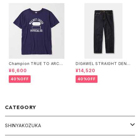
Champion TRUE TO ARCHI
DIGAWEL STRAIGHT DENI
VES ショートスリーブTシャツ
M PANTS
¥6,600
¥14,520
40%OFF
40%OFF
CATEGORY
SHINYAKOZUKA