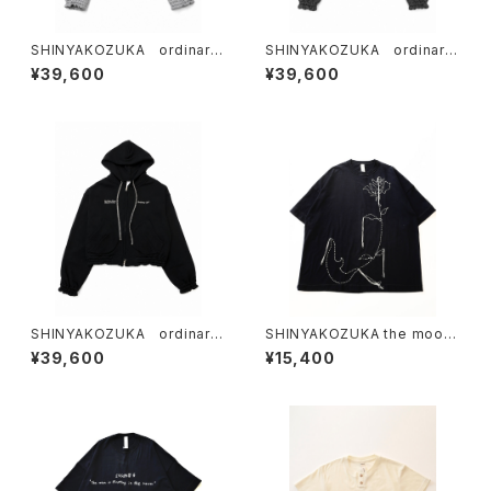
SHINYAKOZUKA ordinary
SHINYAKOZUKA ordinary
home old style zip hoodie
home old style zip hoodie
¥39,600
¥39,600
(ISSUE#9)
(ISSUE#9)
SHINYAKOZUKA ordinary
SHINYAKOZUKA the moon
home old style zip hoodie
ed flower is stitched on y
¥39,600
¥15,400
(ISSUE#9)
our body （ISSUE#8 ）