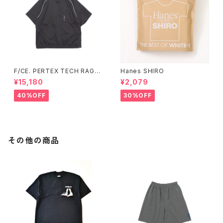
F/CE. PERTEX TECH RAGL
Hanes SHIRO
AN TEE (Sax、Black)
¥15,180
¥2,079
40%OFF
30%OFF
その他の商品