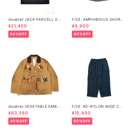
doublet JACK PARCELL AL
F/CE. AMPHIBIOUS SHORT
L STAR EMBROIDERY T-SH
S (Gray、Black)
¥21,450
¥9,900
IRT
50%OFF
40%OFF
doublet VEGETABLE EMBR
F/CE. RE-NYLON WIDE CAR
OIDERY WORK JACKET
GO TROUSERS
¥63,360
¥15,400
40%OFF
50%OFF