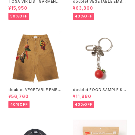
TOGA VIRILIS GARMENT
doublet VEGETABLE EMBR
DYE T-SHIRT (Green、Nav
OIDERY WORK JACKET
¥15,950
¥63,360
y)
50%OFF
40%OFF
doublet VEGETABLE EMBR
doublet FOOD SAMPLE KE
OIDERY CUT-OFF PANTS
Y CHAIN TOMATO (Silver)
¥56,760
¥11,880
40%OFF
40%OFF