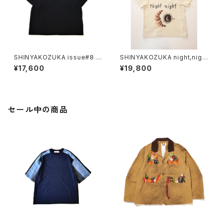
SHINYAKOZUKA issue#8 （I
SHINYAKOZUKA night,nigh
SSUE#8）
t （ISSUE#8)
¥17,600
¥19,800
セール中の商品