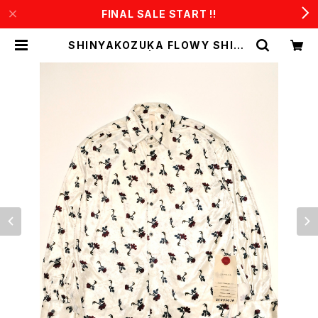
FINAL SALE START !!
SHINYAKOZUKA FLOWY SHIRT
(ISSUE# 8) | CONSTRUCT1