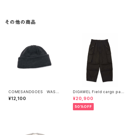
その他の商品
COMESANDGOES WASHA
DIGAWEL Field cargo pant
BLE STANDARD KNIT
s (garment dye)
¥12,100
¥20,900
50%OFF