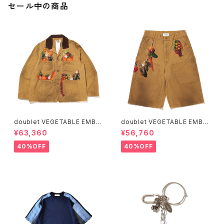
セール中の商品
doublet VEGETABLE EMBR
doublet VEGETABLE EMBR
OIDERY WORK JACKET
OIDERY CUT-OFF PANTS
¥63,360
¥56,760
40%OFF
40%OFF