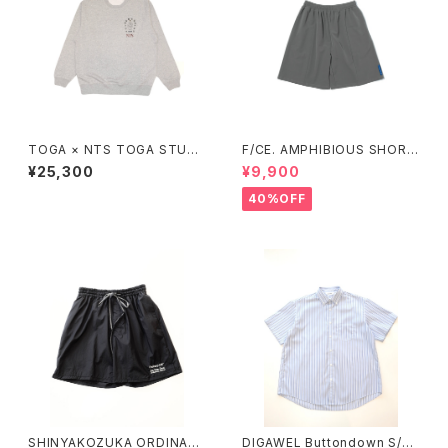
TOGA × NTS TOGA STUDS
F/CE. AMPHIBIOUS SHORT
SWEATSHIRT
S (Gray、Black)
¥25,300
¥9,900
40%OFF
SHINYAKOZUKA ORDINARY
DIGAWEL Buttondown S/S