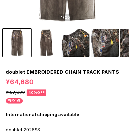
1
/20
doublet EMBROIDERED CHAIN TRACK PANTS
¥64,680
¥107,800
40%OFF
残り1点
International shipping available
doublet 2026SS