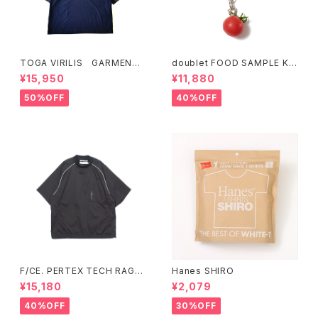
TOGA VIRILIS GARMENT
doublet FOOD SAMPLE KE
DYE T-SHIRT (Green、Nav
Y CHAIN TOMATO (Silver)
¥15,950
¥11,880
y)
50%OFF
40%OFF
F/CE. PERTEX TECH RAGL
Hanes SHIRO
AN TEE (Sax、Black)
¥15,180
¥2,079
40%OFF
30%OFF