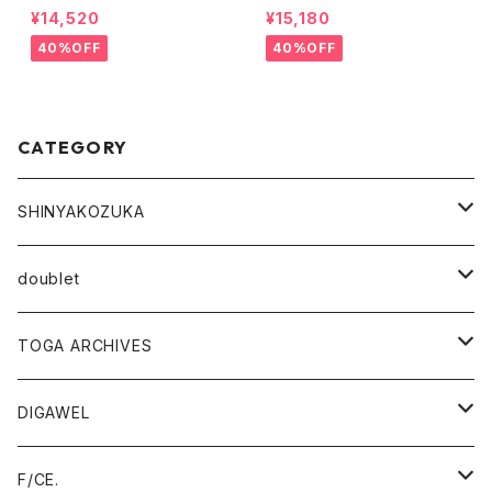
CITY RUNNER （ISSUE#8)
shirt
¥14,520
¥15,180
40%OFF
40%OFF
CATEGORY
SHINYAKOZUKA
outer
doublet
tops
outer
TOGA ARCHIVES
pants
tops
TOGA VIRILIS
DIGAWEL
outer
accessory
pants
TOGA TOO
outer
F/CE.