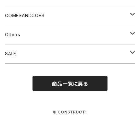
tops
outer
accessory
TOGA×SUICOKE
tops
outer
COMESANDGOES
pants
tops
bag
TOGA×SUBU
pants
tops
cap
Others
pants
shoes
TOGA×UMBRO
accessory
pants
knit
Champion (TTA、MADE IN USA)
SALE
accessory
TTA
TOGA × NTS
accessory
hat
Hanes
SHINYAKOZUKA
商品一覧に戻る
bag
MADE IN USA
bag
accessory
CHICSTOCKS
doublet
TOGA ARCHIVES
© CONSTRUCT1
DIGAWEL