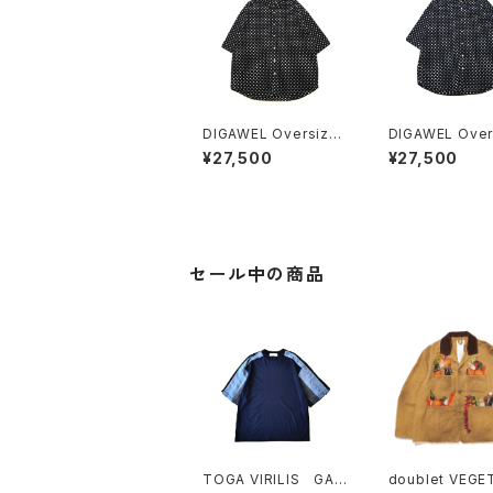
DIGAWEL Oversized
DIGAWEL Oversized
S/S shirt (dot) Blac
S/S shirt (dot
¥27,500
¥27,500
k
y
セール中の商品
TOGA VIRILIS GAR
doublet VEGETABLE