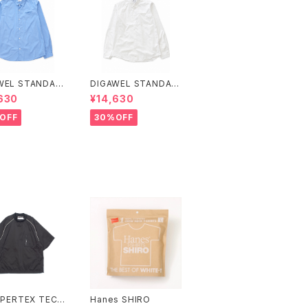
STANDAR
DIGAWEL STANDAR
IRT1
D SHIRT1
630
¥14,630
OFF
30%OFF
. PERTEX TECH
Hanes SHIRO