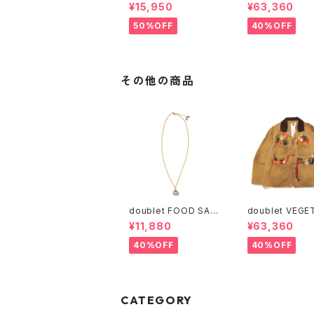
MENT DYE T-SHIRT
EMBROIDERY
¥15,950
¥63,360
(Green、Navy)
JACKET
50%OFF
40%OFF
その他の商品
doublet FOOD SAM
doublet VEGETABLE
PLE CHAIN NECKLA
EMBROIDERY
¥11,880
¥63,360
CE EGG (Gold)
JACKET
40%OFF
40%OFF
CATEGORY