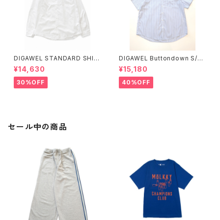
DIGAWEL STANDARD SHIR
DIGAWEL Buttondown S/S
T1
shirt
¥14,630
¥15,180
30%OFF
40%OFF
セール中の商品