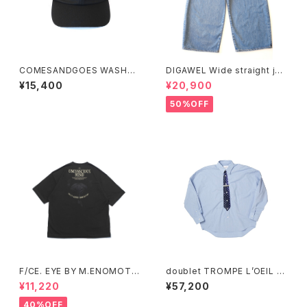
COMESANDGOES WASHAB
DIGAWEL Wide straight jea
LE TWILL STANDARD CAP
ns
¥15,400
¥20,900
50%OFF
F/CE. EYE BY M.ENOMOTO
doublet TROMPE L’OEIL TI
T
E EMBROIDERY SHIRT
¥11,220
¥57,200
40%OFF