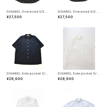
DIGAWEL Oversized S/S s
DIGAWEL Oversized S/S s
hirt (dot) Black
hirt (dot) Navy
¥27,500
¥27,500
DIGAWEL Side pocket S/S
DIGAWEL Side pocket S/S
shirt
shirt
¥28,600
¥28,600