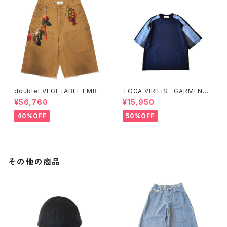
doublet VEGETABLE EMBR
TOGA VIRILIS GARMENT
OIDERY CUT-OFF PANTS
DYE T-SHIRT (Green、Nav
¥56,760
¥15,950
y)
40%OFF
50%OFF
その他の商品