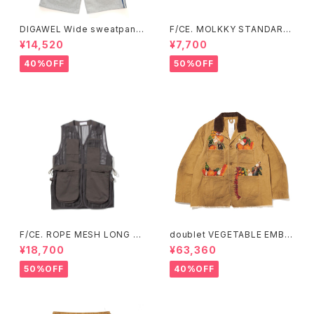
DIGAWEL Wide sweatpant
F/CE. MOLKKY STANDARD
s
T
¥14,520
¥7,700
40%OFF
50%OFF
F/CE. ROPE MESH LONG V
doublet VEGETABLE EMBR
EST (Ecru、Charcoal)
OIDERY WORK JACKET
¥18,700
¥63,360
50%OFF
40%OFF