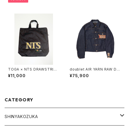
TOGA × NTS DRAWSTRING
doublet AIR YARN RAW DE
BAG
NIM JACKET
¥11,000
¥75,900
CATEGORY
SHINYAKOZUKA