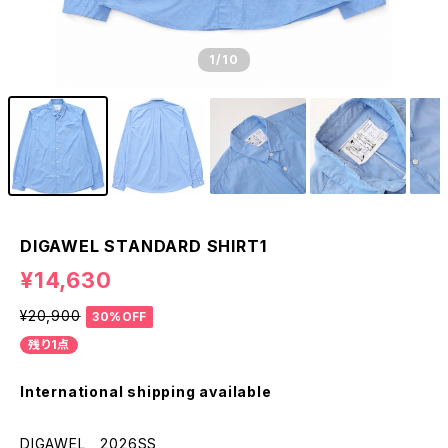
1
/10
DIGAWEL STANDARD SHIRT1
¥14,630
¥20,900
30%OFF
残り1点
International shipping available
DIGAWEL 2026SS