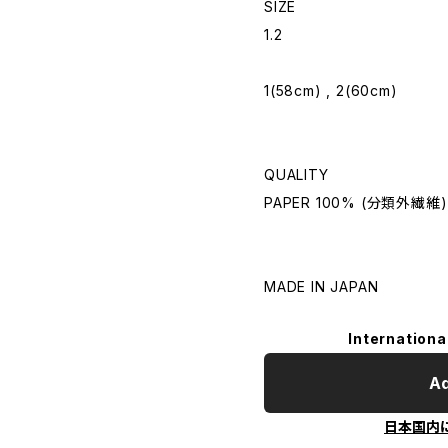
SIZE
1.2
1(58cm) , 2(60cm)
QUALITY
PAPER 100% (分類外繊維)
MADE IN JAPAN
Internationa
Ad
日本国内