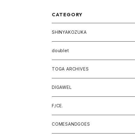
CATEGORY
SHINYAKOZUKA
outer
doublet
tops
outer
TOGA ARCHIVES
pants
tops
TOGA VIRILIS
DIGAWEL
outer
accessory
pants
TOGA TOO
outer
F/CE.
tops
outer
accessory
TOGA×SUICOKE
tops
outer
COMESANDGOES