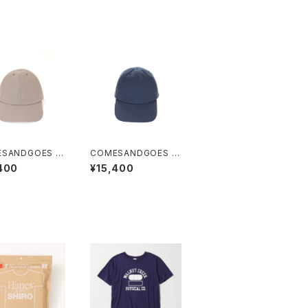
SANDGOES S
COMESANDGOES S
EX STANDAR
OLOTEX STANDAR
400
¥15,400
P
D CAP