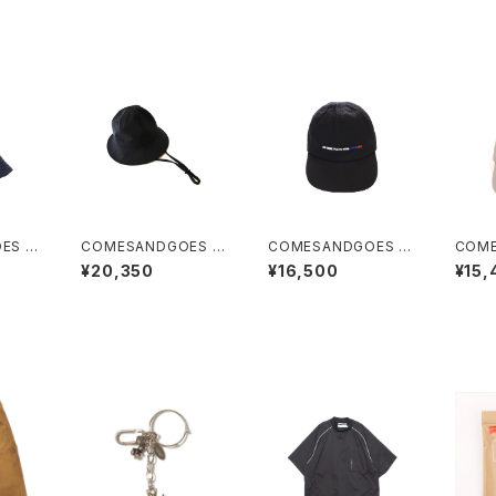
ES 和
COMESANDGOES S
COMESANDGOES G
COME
 (N
choeller ACTIVE BA
OOD KID CAP
OLOT
¥20,350
¥16,500
¥15,
LLOON HAT あご紐付
D CA
き (Black)