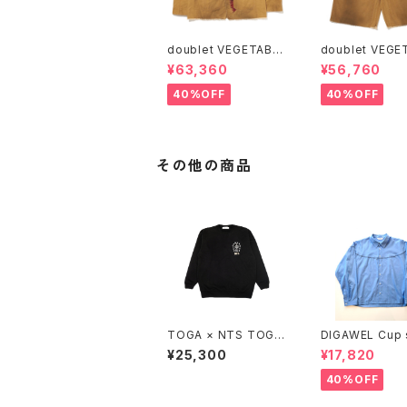
doublet VEGETABLE
doublet VEGETABLE
EMBROIDERY WORK
EMBROIDERY 
¥63,360
¥56,760
JACKET
OFF PANTS
40%OFF
40%OFF
その他の商品
TOGA × NTS TOGA
DIGAWEL Cup 
STUDS SWEATSHIR
der shirt
¥25,300
¥17,820
T
40%OFF