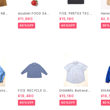
doublet FOOD SAM
F/CE. PERTEX TECH
Hane
CUT-
PLE KEY CHAIN TO
RAGLAN TEE (Sax、
¥11,880
¥15,180
¥2,0
MATO (Silver)
Black)
40%OFF
40%OFF
30%
shoul
F/CE. RECYCLE OPE
DIGAWEL Buttondo
DIGA
N COLLAR SHIRT
wn S/S shirt
der s
¥18,480
¥15,180
¥16,
40%OFF
40%OFF
40%