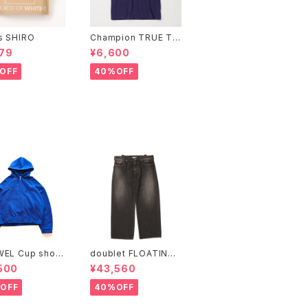
s SHIRO
Champion TRUE TO
ARCHIVES ショートス
79
¥6,600
リーブTシャツ
OFF
40%OFF
WEL Cup shoul
doublet FLOATING
weat-shirt
WAIST DENIM PANT
500
¥43,560
S
OFF
40%OFF