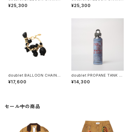
NECKLACE (Silver)
NECKLACE (Gold)
¥25,300
¥25,300
doublet BALLOON CHAIN
doublet PROPANE TANK W
BRACELET (Gold)
ATER BOTTLE / MEDIUM
¥17,600
¥14,300
セール中の商品