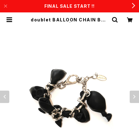
FINAL SALE START !!
doublet BALLOON CHAIN BRA
CELET(Silver) | CONSTRUCT1