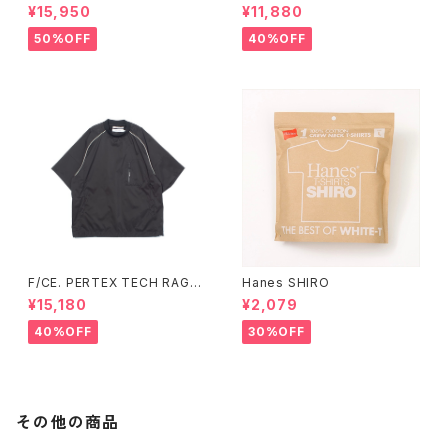
DYE T-SHIRT (Green、Nav
Y CHAIN TOMATO (Silver)
¥15,950
¥11,880
y)
50%OFF
40%OFF
F/CE. PERTEX TECH RAGL
Hanes SHIRO
AN TEE (Sax、Black)
¥15,180
¥2,079
40%OFF
30%OFF
その他の商品