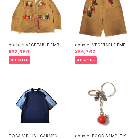
doublet VEGETABLE EMBR
doublet VEGETABLE EMBR
OIDERY WORK JACKET
OIDERY CUT-OFF PANTS
¥63,360
¥56,760
40%OFF
40%OFF
TOGA VIRILIS GARMENT
doublet FOOD SAMPLE KE