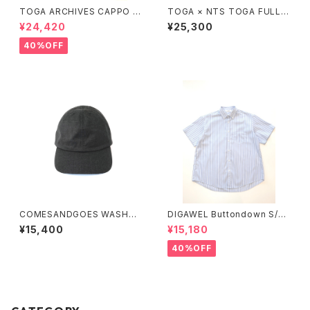
TOGA ARCHIVES CAPPO T
TOGA × NTS TOGA FULLZI
OGA × SUICOKE SP
P HOODIE
¥24,420
¥25,300
40%OFF
COMESANDGOES WASHAB
DIGAWEL Buttondown S/S
LE TWILL STANDARD CAP
shirt
¥15,400
¥15,180
40%OFF