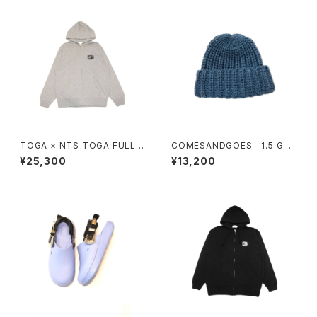
TOGA × NTS TOGA FULLZI
COMESANDGOES 1.5 GAU
P HOODIE
GE BIG KNIT
¥25,300
¥13,200