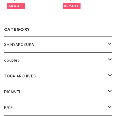
50%OFF
50%OFF
CATEGORY
SHINYAKOZUKA
outer
doublet
tops
outer
TOGA ARCHIVES
pants
tops
TOGA VIRILIS
DIGAWEL
outer
accessory
pants
TOGA TOO
outer
F/CE.