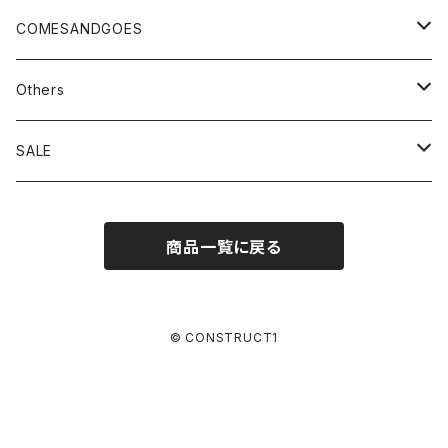
tops
outer
accessory
TOGA×SUICOKE
tops
outer
COMESANDGOES
pants
tops
bag
TOGA×SUBU
pants
tops
cap
Others
pants
shoes
TOGA×UMBRO
accessory
pants
knit
Champion (TTA、MADE IN USA)
SALE
accessory
TTA
TOGA × NTS
accessory
hat
Hanes
SHINYAKOZUKA
商品一覧に戻る
bag
MADE IN USA
bag
accessory
CHICSTOCKS
doublet
TOGA ARCHIVES
© CONSTRUCT1
DIGAWEL