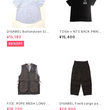
DIGAWEL Buttondown S/S
TOGA × NTS BACK PRINT
shirt
T-SHIRT
¥15,180
¥15,400
40%OFF
F/CE. ROPE MESH LONG V
DIGAWEL Field cargo pant
EST (Ecru、Charcoal)
s (garment dye)
¥18,700
¥20,900