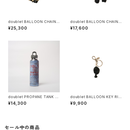
doublet BALLOON CHAIN
doublet BALLOON CHAIN
NECKLACE (Gold)
BRACELET (Gold)
¥25,300
¥17,600
doublet PROPANE TANK W
doublet BALLOON KEY RIN
ATER BOTTLE / MEDIUM
G(Silver)
¥14,300
¥9,900
セール中の商品