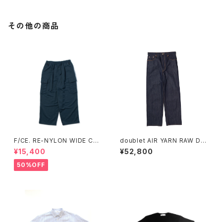
その他の商品
F/CE. RE-NYLON WIDE CAR
doublet AIR YARN RAW DE
GO TROUSERS
NIM PANTS
¥15,400
¥52,800
50%OFF