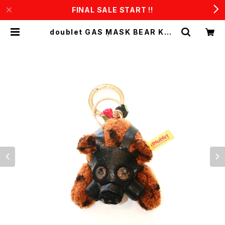
FINAL SALE START !!
doublet GAS MASK BEAR KEY
RING (Gold) | CONSTRUCT1