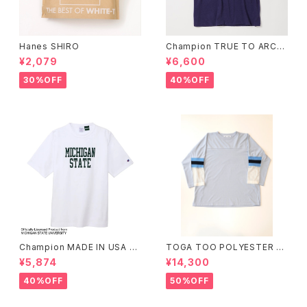
Hanes SHIRO
Champion TRUE TO ARCHI
VES ショートスリーブTシャツ
¥2,079
¥6,600
30%OFF
40%OFF
Champion MADE IN USA T1
TOGA TOO POLYESTER JE
011 SHORT SLEEVE T-SHIR
RSEY T-SHIRT
¥5,874
¥14,300
T
40%OFF
50%OFF