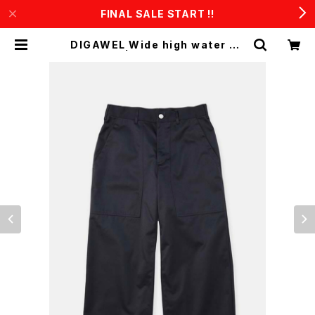
FINAL SALE START !!
DIGAWEL Wide high water pa
nts | CONSTRUCT1