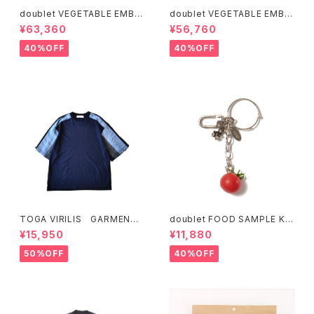
doublet VEGETABLE EMBR
doublet VEGETABLE EMBR
OIDERY WORK JACKET
OIDERY CUT-OFF PANTS
¥63,360
¥56,760
40%OFF
40%OFF
TOGA VIRILIS GARMENT
doublet FOOD SAMPLE KE
DYE T-SHIRT (Green、Nav
Y CHAIN TOMATO (Silver)
¥15,950
¥11,880
y)
50%OFF
40%OFF