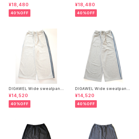
¥18,480
¥18,480
40%OFF
40%OFF
DIGAWEL Wide sweatpant
DIGAWEL Wide sweatpant
s
s
¥14,520
¥14,520
40%OFF
40%OFF