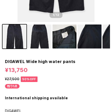
1
/12
DIGAWEL Wide high water pants
¥13,750
¥27,500
50%OFF
残り1点
International shipping available
DIGAWEL