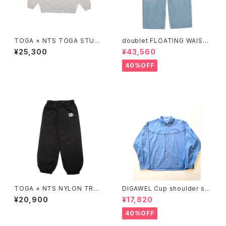
TOGA × NTS TOGA STUDS
doublet FLOATING WAIST
SWEATSHIRT
DENIM PANTS
¥25,300
¥43,560
40%OFF
TOGA × NTS NYLON TROU
DIGAWEL Cup shoulder shi
SERS
rt
¥20,900
¥17,820
40%OFF