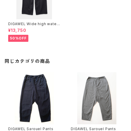
DIGAWEL Wide high water
pants
¥13,750
50%OFF
同じカテゴリの商品
DIGAWEL Sarouel Pants
DIGAWEL Sarouel Pants