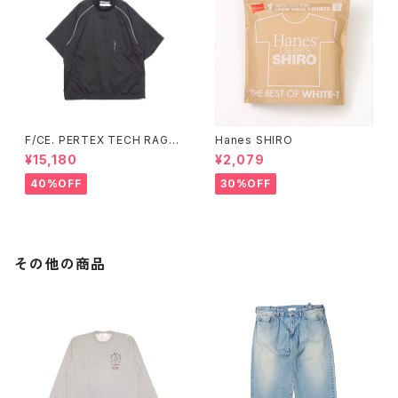
F/CE. PERTEX TECH RAGL
Hanes SHIRO
AN TEE (Sax、Black)
¥15,180
¥2,079
40%OFF
30%OFF
その他の商品