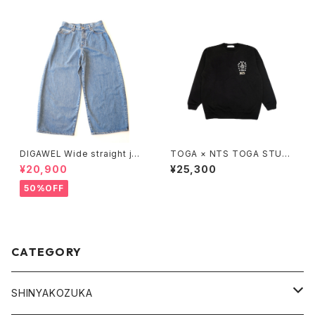
DIGAWEL Wide straight jea
TOGA × NTS TOGA STUDS
ns
SWEATSHIRT
¥20,900
¥25,300
50%OFF
CATEGORY
SHINYAKOZUKA