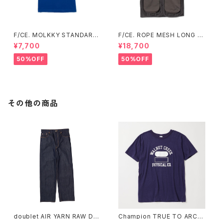
F/CE. MOLKKY STANDARD
F/CE. ROPE MESH LONG V
T
EST (Ecru、Charcoal)
¥7,700
¥18,700
50%OFF
50%OFF
その他の商品
doublet AIR YARN RAW DE
Champion TRUE TO ARCHI