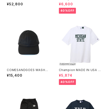
NIM PANTS
VES ショートスリーブTシャツ
¥52,800
¥6,600
40%OFF
COMESANDGOES WASHAB
Champion MADE IN USA T1
LE TWILL STANDARD CAP
011 SHORT SLEEVE T-SHIR
¥15,400
¥5,874
T
40%OFF