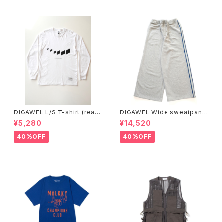
DIGAWEL L/S T-shirt (read
DIGAWEL Wide sweatpant
y-made)
s
¥5,280
¥14,520
40%OFF
40%OFF