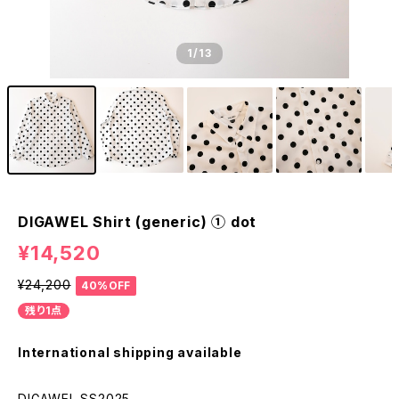
1
/13
DIGAWEL Shirt (generic) ① dot
¥14,520
¥24,200
40%OFF
残り1点
International shipping available
DIGAWEL SS2025