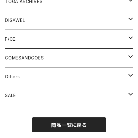
tops
outer
TOGA ARCHIVES
pants
tops
TOGA VIRILIS
DIGAWEL
outer
accessory
pants
TOGA TOO
outer
F/CE.
tops
outer
accessory
TOGA×SUICOKE
tops
outer
COMESANDGOES
pants
tops
bag
TOGA×SUBU
pants
tops
cap
Others
pants
shoes
TOGA×UMBRO
accessory
pants
knit
Champion (TTA、MADE IN USA)
SALE
accessory
TTA
TOGA × NTS
accessory
hat
Hanes
SHINYAKOZUKA
商品一覧に戻る
bag
MADE IN USA
bag
accessory
CHICSTOCKS
doublet