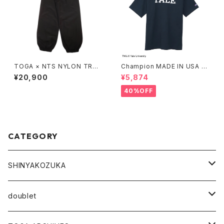
TOGA × NTS NYLON TROU
Champion MADE IN USA T1
SERS
011 SHORT SLEEVE T-SHIR
¥20,900
¥5,874
T
40%OFF
CATEGORY
SHINYAKOZUKA
outer
doublet