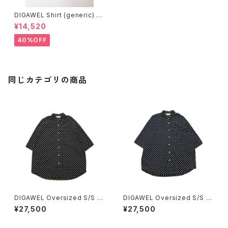
DIGAWEL Shirt (generic) ①
dot
¥14,520
40%OFF
同じカテゴリの商品
DIGAWEL Oversized S/S s
DIGAWEL Oversized S/S s
hirt (dot) Black
hirt (dot) Navy
¥27,500
¥27,500