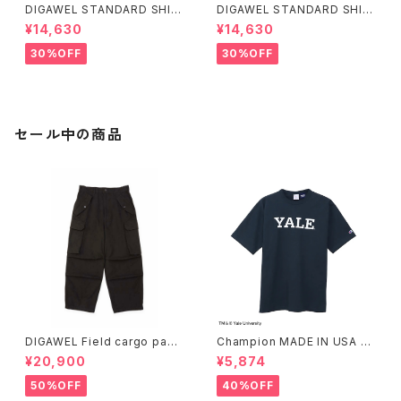
DIGAWEL STANDARD SHIR
DIGAWEL STANDARD SHIR
T1
T1
¥14,630
¥14,630
30%OFF
30%OFF
セール中の商品
DIGAWEL Field cargo pant
Champion MADE IN USA T1
s (garment dye)
011 SHORT SLEEVE T-SHIR
¥20,900
¥5,874
T
50%OFF
40%OFF