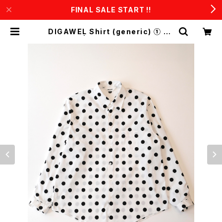
FINAL SALE START !!
DIGAWEL Shirt (generic) ① do
t | CONSTRUCT1