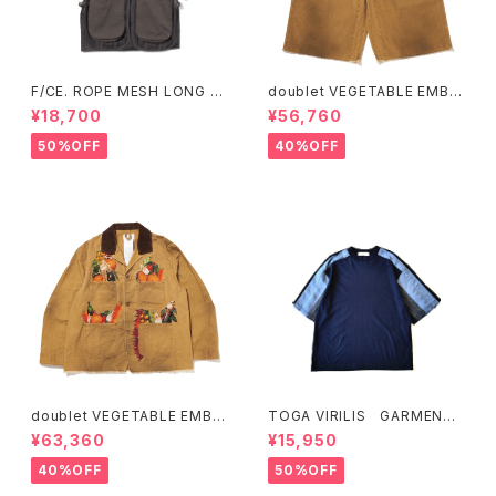
F/CE. ROPE MESH LONG V
doublet VEGETABLE EMBR
EST (Ecru、Charcoal)
OIDERY CUT-OFF PANTS
¥18,700
¥56,760
50%OFF
40%OFF
doublet VEGETABLE EMBR
TOGA VIRILIS GARMENT
OIDERY WORK JACKET
DYE T-SHIRT (Green、Nav
¥63,360
¥15,950
y)
40%OFF
50%OFF