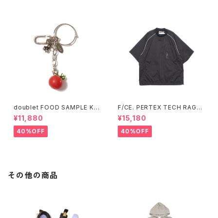
doublet FOOD SAMPLE KE
F/CE. PERTEX TECH RAGL
Y CHAIN TOMATO (Silver)
AN TEE (Sax、Black)
¥11,880
¥15,180
40%OFF
40%OFF
その他の商品