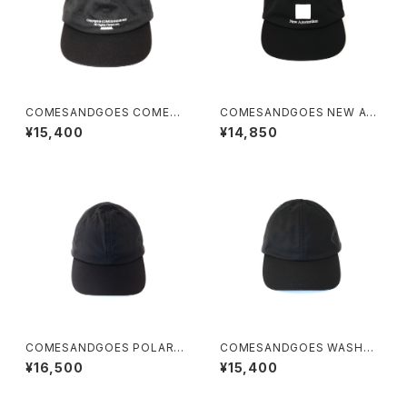
COMESANDGOES COMES
COMESANDGOES NEW AM
CAP
STERDAM CAP
¥15,400
¥14,850
COMESANDGOES POLART
COMESANDGOES WASHAB
EC CAP
LE TWILL STANDARD CAP
¥16,500
¥15,400