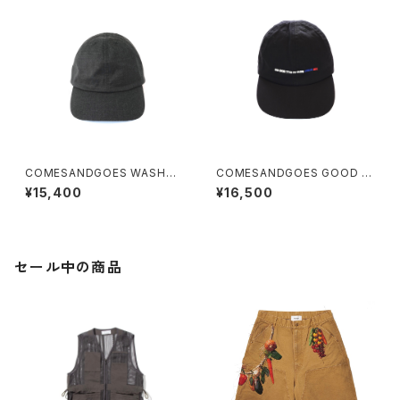
COMESANDGOES WASHAB
COMESANDGOES GOOD KI
LE TWILL STANDARD CAP
D CAP
¥15,400
¥16,500
セール中の商品