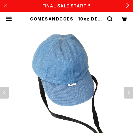
FINAL SALE START !!
COMESANDGOES 10oz DENI
M CAP あご紐付き (Light blue)
| CONSTRUCT1