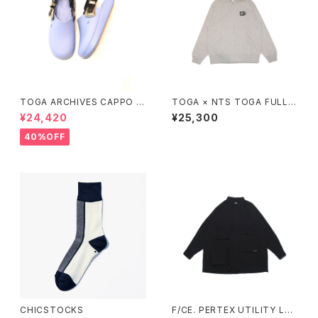
TOGA ARCHIVES CAPPO T
TOGA × NTS TOGA FULLZI
OGA × SUICOKE SP
P HOODIE
¥24,420
¥25,300
40%OFF
CHICSTOCKS
F/CE. PERTEX UTILITY LO