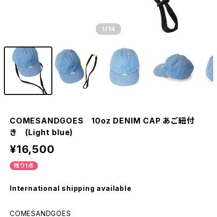
1
/14
COMESANDGOES 10oz DENIM CAP あご紐付
き (Light blue)
¥16,500
残り1点
International shipping available
COMESANDGOES