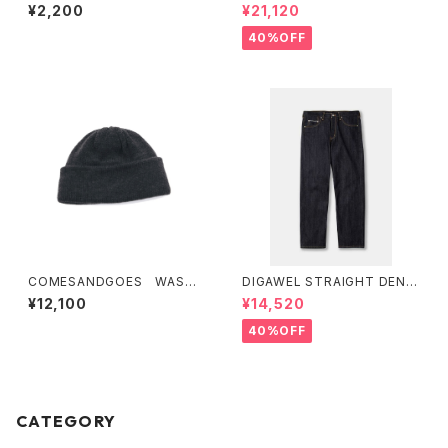
NGLINE SHIRT
¥2,200
¥21,120
40%OFF
COMESANDGOES WASHA
DIGAWEL STRAIGHT DENI
BLE STANDARD KNIT
M PANTS
¥12,100
¥14,520
40%OFF
CATEGORY