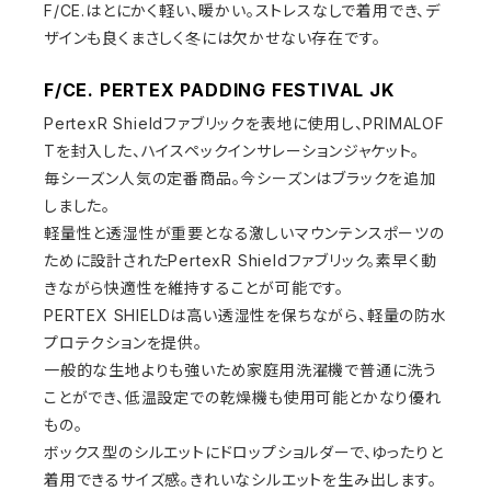
F/CE.はとにかく軽い、暖かい。ストレスなしで着用でき、デ
ザインも良くまさしく冬には欠かせない存在です。
F/CE. PERTEX PADDING FESTIVAL JK
PertexR Shieldファブリックを表地に使用し、PRIMALOF
Tを封入した、ハイスペックインサレーションジャケット。
毎シーズン人気の定番商品。今シーズンはブラックを追加
しました。
軽量性と透湿性が重要となる激しいマウンテンスポーツの
ために設計された
PertexR Shieldファブリック。
素早く動
きながら快適性を維持することが可能です。
PERTEX SHIELDは高い透湿性を保ちながら、軽量の防水
プロテクションを提供。
一般的な生地よりも強いため家庭用洗濯機で普通に洗う
ことができ、低温設定での乾燥機も使用可能とかなり優れ
もの。
ボックス型のシルエットにドロップショルダーで、ゆったりと
着用できるサイズ感。きれいなシルエットを生み出します。